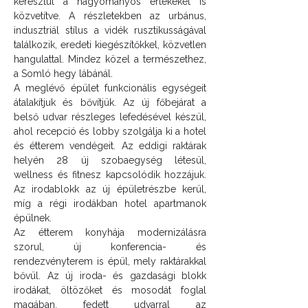
keresztül a hagyományos értékeket is 
közvetítve. A részletekben az urbánus, 
indusztriál stílus a vidék rusztikusságával 
találkozik, eredeti kiegészítőkkel, közvetlen 
hangulattal. Mindez közel a természethez, 
a Somló hegy lábánál.
A meglévő épület funkcionális egységeit 
átalakítjuk és bővítjük. Az új főbejárat a 
belső udvar részleges lefedésével készül, 
ahol recepció és lobby szolgálja ki a hotel 
és étterem vendégeit. Az eddigi raktárak 
helyén 28 új szobaegység létesül, 
wellness és fitnesz kapcsolódik hozzájuk. 
Az irodablokk az új épületrészbe kerül, 
míg a régi irodákban hotel apartmanok 
épülnek.
Az étterem konyhája modernizálásra 
szorul, új konferencia- és 
rendezvényterem is épül, mely raktárakkal 
bővül. Az új iroda- és gazdasági blokk 
irodákat, öltözőket és mosodát foglal 
magában, fedett udvarral az 