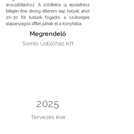
áruszállításhoz. A zöldtetős új épületrész 
tetején fine dining étterem kap helyet, ahol 
20-30 főt tudunk fogadni, a szükséges 
alapanyagok lifttel jutnak el a konyhába.
Megrendelő
Somló Üdülőház Kft
2025
Tervezés éve