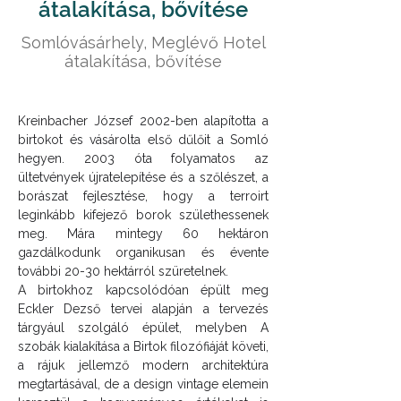
átalakítása, bővítése
Somlóvásárhely, Meglévő Hotel
átalakítása, bővítése
Kreinbacher József 2002-ben alapította a 
birtokot és vásárolta első dűlőit a Somló 
hegyen. 2003 óta folyamatos az 
ültetvények újratelepítése és a szőlészet, a 
borászat fejlesztése, hogy a terroirt 
leginkább kifejező borok születhessenek 
meg. Mára mintegy 60 hektáron 
gazdálkodunk organikusan és évente 
további 20-30 hektárról szüretelnek. 
A birtokhoz kapcsolódóan épült meg 
Eckler Dezső tervei alapján a tervezés 
tárgyául szolgáló épület, melyben A 
szobák kialakítása a Birtok filozófiáját követi, 
a rájuk jellemző modern architektúra 
megtartásával, de a design vintage elemein 